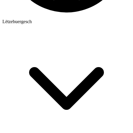
Lëtzebuergesch