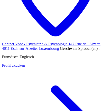
Cabinet Vade - Psychiatrie & Psychologie
147 Rue de l'Alzette,
4011 Esch-sur-Alzette, Luxembourg
Geschwate Sprooch(en) :
Franséisch
Englesch
Profil ukucken