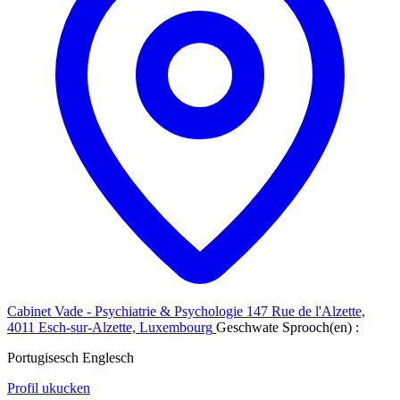
Cabinet Vade - Psychiatrie & Psychologie
147 Rue de l'Alzette,
4011 Esch-sur-Alzette, Luxembourg
Geschwate Sprooch(en) :
Portugisesch
Englesch
Profil ukucken