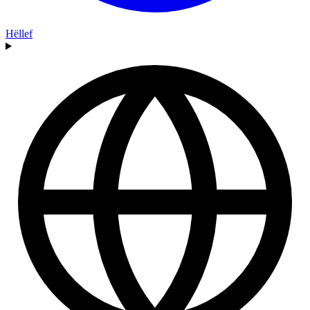
Hëllef