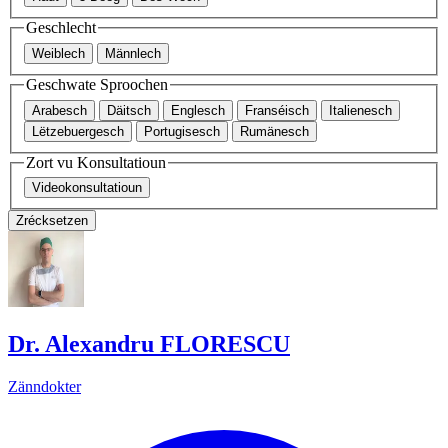
Geschlecht
Weiblech
Männlech
Geschwate Sproochen
Arabesch
Däitsch
Englesch
Franséisch
Italienesch
Lëtzebuergesch
Portugisesch
Rumänesch
Zort vu Konsultatioun
Videokonsultatioun
Zrécksetzen
Dr. Alexandru FLORESCU
Zänndokter