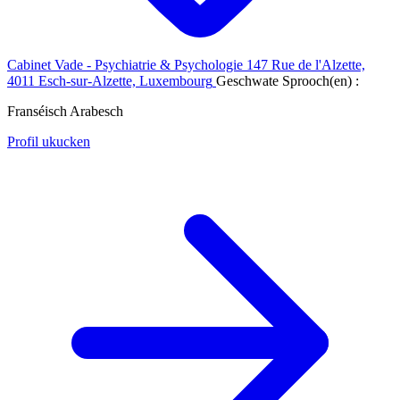
Cabinet Vade - Psychiatrie & Psychologie
147 Rue de l'Alzette,
4011 Esch-sur-Alzette, Luxembourg
Geschwate Sprooch(en) :
Franséisch
Arabesch
Profil ukucken