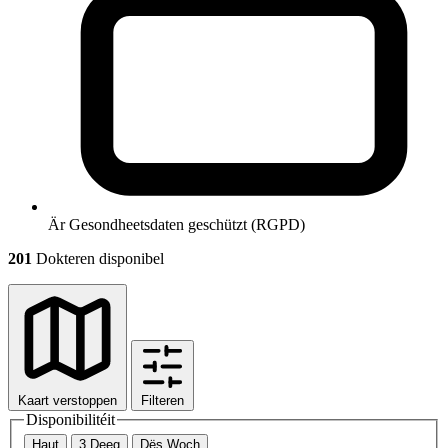
Är Gesondheetsdaten geschützt (RGPD)
201
Dokteren disponibel
Kaart verstoppen
Filteren
Disponibilitéit
Haut
3 Deeg
Dës Woch