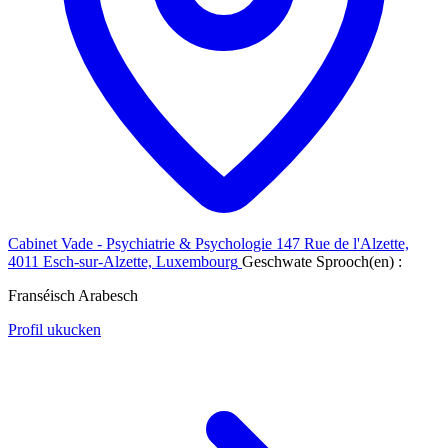
Cabinet Vade - Psychiatrie & Psychologie
147 Rue de l'Alzette,
4011 Esch-sur-Alzette, Luxembourg
Geschwate Sprooch(en) :
Franséisch
Arabesch
Profil ukucken