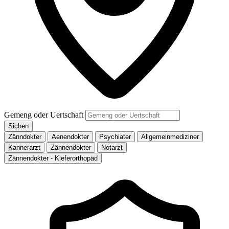
Gemeng oder Uertschaft
Sichen
Zänndokter
Aenendokter
Psychiater
Allgemeinmediziner
Kannerarzt
Zännendokter
Notarzt
Zännendokter - Kieferorthopäd