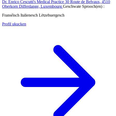
Dr. Enrico Cescutti's Medical Practice
30 Route de Belvaux, 4510
Oberkorn Differdange, Luxembourg
Geschwate Sprooch(en) :
Franséisch
Italienesch
Lëtzebuergesch
Profil ukucken