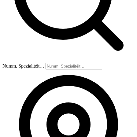
Numm, Spezialitéit…