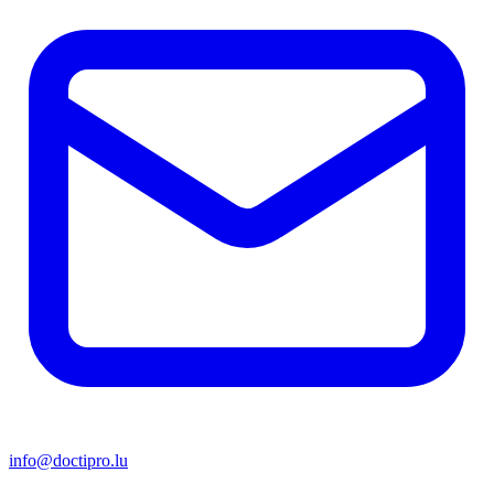
info@doctipro.lu