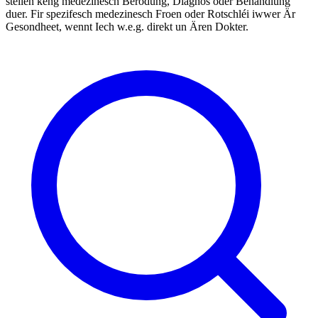
stellen keng medezinesch Berodung, Diagnos oder Behandlung
duer. Fir spezifesch medezinesch Froen oder Rotschléi iwwer Är
Gesondheet, wennt Iech w.e.g. direkt un Ären Dokter.