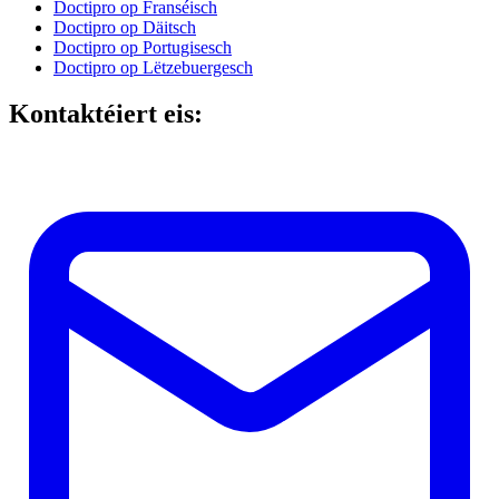
Doctipro op Franséisch
Doctipro op Däitsch
Doctipro op Portugisesch
Doctipro op Lëtzebuergesch
Kontaktéiert eis: