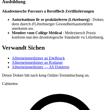
Ausbildung
Akadeemesche Parcours a Berufflech Zertifizéierungen
Autorisatioun fir ze praktizéieren (Lëtzebuerg)
: Dokter,
deen duerch d'Lëtzebuerger Gesondheetsautoritéiten
unerkannt ass.
Member vum Collège Médical
: Medezinesch Praxis
konform mat den deontologesche Standarde vu Lëtzebuerg.
Verwandt Sichen
Allgemeinmediziner an Ettelbruck
Allgemeinmediziner an Rodange
Allgemeinmediziner — All Dokteren
Dësen Dokter bitt nach keng Online-Terminbuchung un.
Cabineten