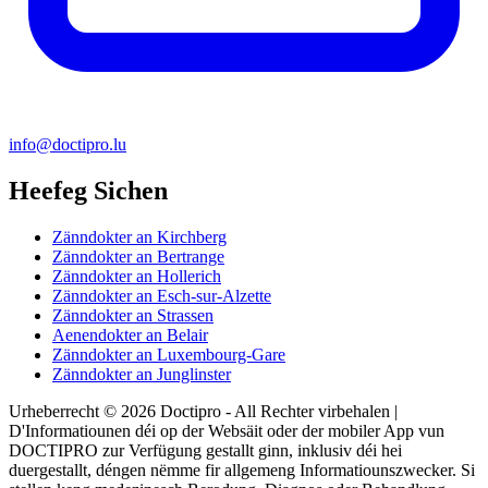
info@doctipro.lu
Heefeg Sichen
Zänndokter an Kirchberg
Zänndokter an Bertrange
Zänndokter an Hollerich
Zänndokter an Esch-sur-Alzette
Zänndokter an Strassen
Aenendokter an Belair
Zänndokter an Luxembourg-Gare
Zänndokter an Junglinster
Urheberrecht © 2026 Doctipro - All Rechter virbehalen |
D'Informatiounen déi op der Websäit oder der mobiler App vun
DOCTIPRO zur Verfügung gestallt ginn, inklusiv déi hei
duergestallt, déngen nëmme fir allgemeng Informatiounszwecker. Si