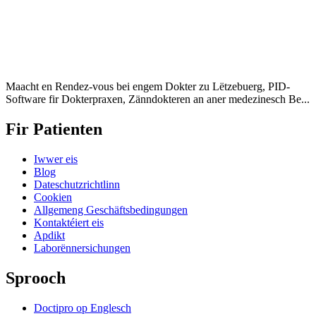
Maacht en Rendez-vous bei engem Dokter zu Lëtzebuerg, PID-
Software fir Dokterpraxen, Zänndokteren an aner medezinesch Be...
Fir Patienten
Iwwer eis
Blog
Dateschutzrichtlinn
Cookien
Allgemeng Geschäftsbedingungen
Kontaktéiert eis
Apdikt
Laborënnersichungen
Sprooch
Doctipro op Englesch