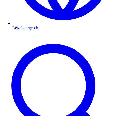
Lëtzebuergesch