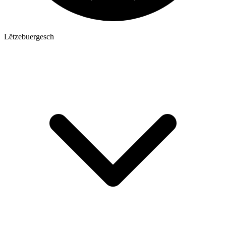
Lëtzebuergesch