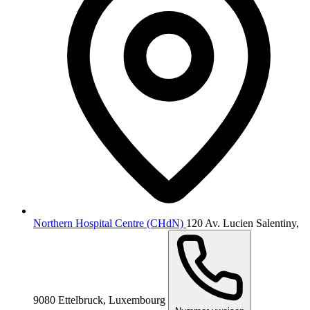
Northern Hospital Centre (CHdN)
120 Av. Lucien Salentiny,
9080 Ettelbruck, Luxembourg