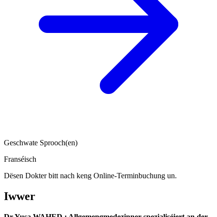
Geschwate Sprooch(en)
Franséisch
Dësen Dokter bitt nach keng Online-Terminbuchung un.
Iwwer
Dr Yusa WAHED
: Allgemengmedezinner spezialiséiert an der