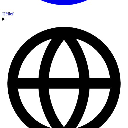
Hëllef