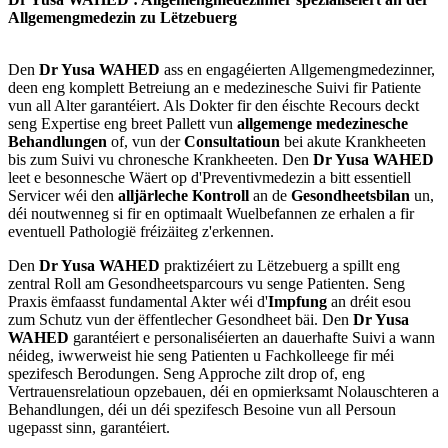
Allgemengmedezin zu Lëtzebuerg
Den
Dr Yusa WAHED
ass en engagéierten Allgemengmedezinner,
deen eng komplett Betreiung an e medezinesche Suivi fir Patiente
vun all Alter garantéiert. Als Dokter fir den éischte Recours deckt
seng Expertise eng breet Pallett vun
allgemenge medezinesche
Behandlungen
of, vun der
Consultatioun
bei akute Krankheeten
bis zum Suivi vu chronesche Krankheeten. Den
Dr Yusa WAHED
leet e besonnesche Wäert op d'Preventivmedezin a bitt essentiell
Servicer wéi den
alljärleche Kontroll
an de
Gesondheetsbilan
un,
déi noutwenneg si fir en optimaalt Wuelbefannen ze erhalen a fir
eventuell Pathologië fréizäiteg z'erkennen.
Den
Dr Yusa WAHED
praktizéiert zu Lëtzebuerg a spillt eng
zentral Roll am Gesondheetsparcours vu senge Patienten. Seng
Praxis ëmfaasst fundamental Akter wéi d'
Impfung
an dréit esou
zum Schutz vun der ëffentlecher Gesondheet bäi. Den
Dr Yusa
WAHED
garantéiert e personaliséierten an dauerhafte Suivi a wann
néideg, iwwerweist hie seng Patienten u Fachkolleege fir méi
spezifesch Berodungen. Seng Approche zilt drop of, eng
Vertrauensrelatioun opzebauen, déi en opmierksamt Nolauschteren a
Behandlungen, déi un déi spezifesch Besoine vun all Persoun
ugepasst sinn, garantéiert.