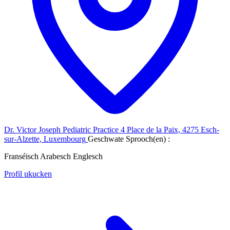
Dr. Victor Joseph Pediatric Practice
4 Place de la Paix, 4275 Esch-
sur-Alzette, Luxembourg
Geschwate Sprooch(en) :
Franséisch
Arabesch
Englesch
Profil ukucken