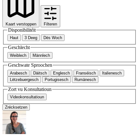
Kaart verstoppen
Filteren
Disponibilitéit
Haut
3 Deeg
Dës Woch
Geschlecht
Weiblech
Männlech
Geschwate Sproochen
Arabesch
Däitsch
Englesch
Franséisch
Italienesch
Lëtzebuergesch
Portugisesch
Rumänesch
Zort vu Konsultatioun
Videokonsultatioun
Zrécksetzen