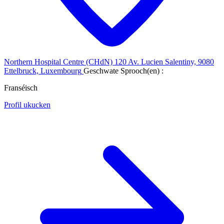
Northern Hospital Centre (CHdN)
120 Av. Lucien Salentiny, 9080
Ettelbruck, Luxembourg
Geschwate Sprooch(en) :
Franséisch
Profil ukucken