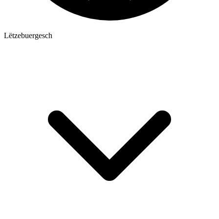
Lëtzebuergesch