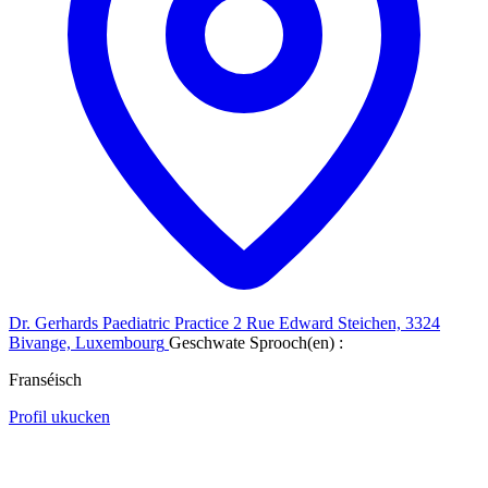
Dr. Gerhards Paediatric Practice
2 Rue Edward Steichen, 3324
Bivange, Luxembourg
Geschwate Sprooch(en) :
Franséisch
Profil ukucken