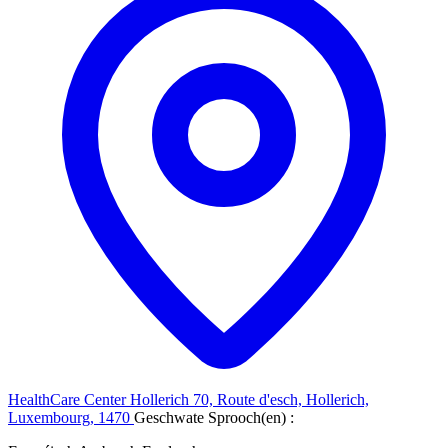
HealthCare Center Hollerich
70, Route d'esch, Hollerich,
Luxembourg, 1470
Geschwate Sprooch(en) :