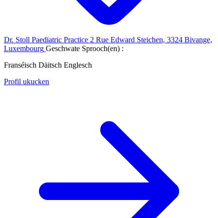
Dr. Stoll Paediatric Practice
2 Rue Edward Steichen, 3324 Bivange,
Luxembourg
Geschwate Sprooch(en) :
Franséisch
Däitsch
Englesch
Profil ukucken