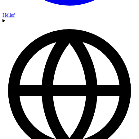
Hëllef