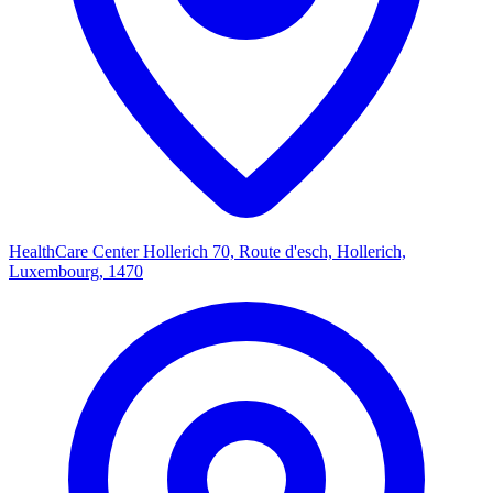
HealthCare Center Hollerich
70, Route d'esch, Hollerich,
Luxembourg, 1470