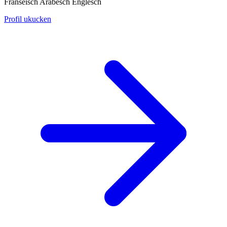
Franséisch
Arabesch
Englesch
Profil ukucken