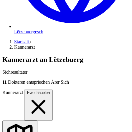
Lëtzebuergesch
Startsäit
›
Kannerarzt
Kannerarzt an
Lëtzebuerg
Sichresultater
11
Dokteren entspriechen Ärer Sich
Kannerarzt
Ewechhuelen