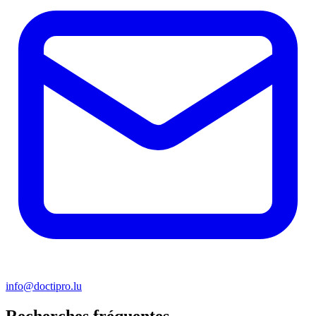
info@doctipro.lu