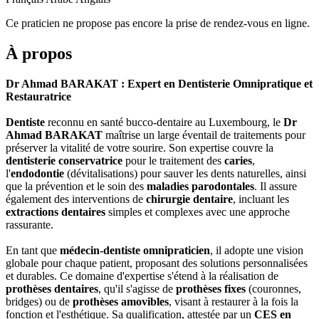
Ce praticien ne propose pas encore la prise de rendez-vous en ligne.
À propos
Dr Ahmad BARAKAT
: Expert en Dentisterie Omnipratique et
Restauratrice
Dentiste
reconnu en santé bucco-dentaire au Luxembourg, le
Dr
Ahmad BARAKAT
maîtrise un large éventail de traitements pour
préserver la vitalité de votre sourire. Son expertise couvre la
dentisterie conservatrice
pour le traitement des
caries
,
l'
endodontie
(dévitalisations) pour sauver les dents naturelles, ainsi
que la prévention et le soin des
maladies parodontales
. Il assure
également des interventions de
chirurgie dentaire
, incluant les
extractions dentaires
simples et complexes avec une approche
rassurante.
En tant que
médecin-dentiste omnipraticien
, il adopte une vision
globale pour chaque patient, proposant des solutions personnalisées
et durables. Ce domaine d'expertise s'étend à la réalisation de
prothèses dentaires
, qu'il s'agisse de
prothèses fixes
(couronnes,
bridges) ou de
prothèses amovibles
, visant à restaurer à la fois la
fonction et l'esthétique. Sa qualification, attestée par un
CES en