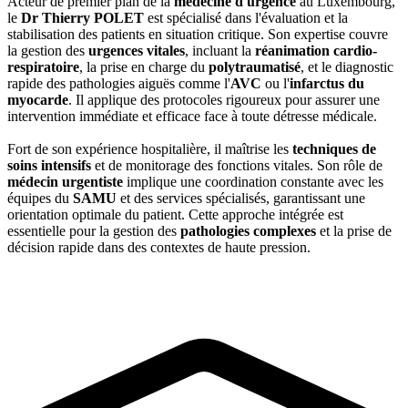
Acteur de premier plan de la
médecine d'urgence
au Luxembourg,
le
Dr Thierry POLET
est spécialisé dans l'évaluation et la
stabilisation des patients en situation critique. Son expertise couvre
la gestion des
urgences vitales
, incluant la
réanimation cardio-
respiratoire
, la prise en charge du
polytraumatisé
, et le diagnostic
rapide des pathologies aiguës comme l'
AVC
ou l'
infarctus du
myocarde
. Il applique des protocoles rigoureux pour assurer une
intervention immédiate et efficace face à toute détresse médicale.
Fort de son expérience hospitalière, il maîtrise les
techniques de
soins intensifs
et de monitorage des fonctions vitales. Son rôle de
médecin urgentiste
implique une coordination constante avec les
équipes du
SAMU
et des services spécialisés, garantissant une
orientation optimale du patient. Cette approche intégrée est
essentielle pour la gestion des
pathologies complexes
et la prise de
décision rapide dans des contextes de haute pression.