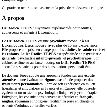
Ce praticien ne propose pas encore la prise de rendez-vous en ligne.
À propos
Dr Rodica TEPES
: Psychiatre expérimentée pour adultes,
adolescents et enfants à Luxembourg
Le
Dr Rodica TEPES
est une
psychiatre
reconnue à
au
Luxembourg, Luxembourg
, avec plus de 15 ans d'expérience.
Elle propose une prise en charge pour les
adultes
, les
adolescents
et
les
enfants
. Le
Dr Rodica TEPES
est spécialisée en
psychiatrie
générale
,
psychiatrie infanto-juvénile
, et
psychothérapie
. Son
cabinet se situe au au Luxembourg, où le
Dr Rodica TEPES
accueille ses patients pour des consultations personnalisées.
Le docteur Tepes adopte une approche fondée sur une
écoute
attentive
et une
évaluation rigoureuse
afin de proposer des
traitements personnalisés
. Forte de son expérience en milieu
hospitalier et ambulatoire en France et en Europe, elle possède
également un master en psychologie clinique et psychothérapie.
Polyglotte, les consultations peuvent se dérouler en
français
,
anglais
,
roumain
et
hongrois
, facilitant la prise en charge de
patients d'origines culturelles variées.